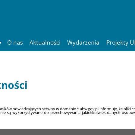
Szukaj
O nas
Aktualności
Wydarzenia
Projekty U
tności
ków odwiedzających serwisy w domenie *.abw.gov.pl informuje, że pliki co
okie nie są wykorzystywane do przechowywania jakichkolwiek danych oso