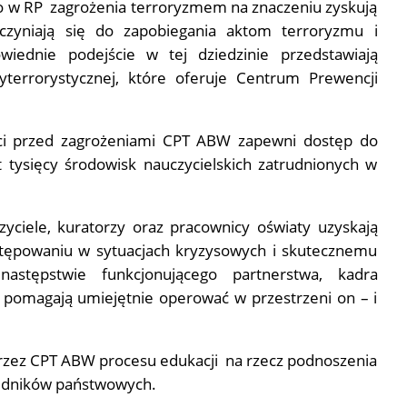
go w RP zagrożenia terroryzmem na znaczeniu zyskują
zyczyniają się do zapobiegania aktom terroryzmu i
wiednie podejście w tej dziedzinie przedstawiają
tyterrorystycznej, które oferuje Centrum Prewencji
ci przed zagrożeniami CPT ABW zapewni dostęp do
t tysięcy środowisk nauczycielskich zatrudnionych w
ciele, kuratorzy oraz pracownicy oświaty uzyskają
stępowaniu w sytuacjach kryzysowych i skutecznemu
astępstwie funkcjonującego partnerstwa, kadra
e pomagają umiejętnie operować w przestrzeni on – i
 przez CPT ABW procesu edukacji na rzecz podnoszenia
zędników państwowych.