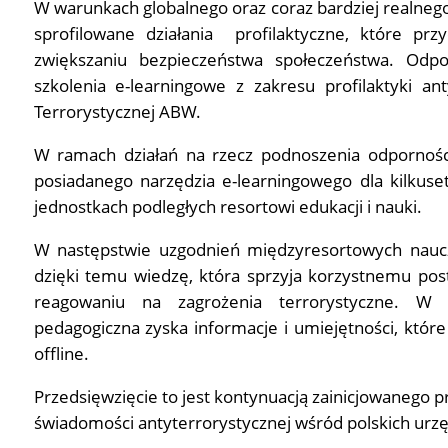
W warunkach globalnego oraz coraz bardziej realne
sprofilowane działania profilaktyczne, które pr
zwiększaniu bezpieczeństwa społeczeństwa. Odpo
szkolenia e-learningowe z zakresu profilaktyki an
Terrorystycznej ABW.
W ramach działań na rzecz podnoszenia odpornoś
posiadanego narzędzia e-learningowego dla kilkuse
jednostkach podległych resortowi edukacji i nauki.
W następstwie uzgodnień międzyresortowych nauczy
dzięki temu wiedzę, która sprzyja korzystnemu po
reagowaniu na zagrożenia terrorystyczne. W n
pedagogiczna zyska informacje i umiejętności, któr
offline.
Przedsięwzięcie to jest kontynuacją zainicjowanego
świadomości antyterrorystycznej wśród polskich ur