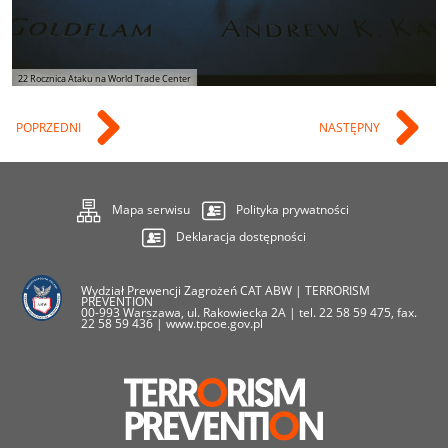
22 Rocznica Ataku na World Trade Center
POPRZEDNI
NASTĘPNY
Mapa serwisu
Polityka prywatności
Deklaracja dostępności
Wydział Prewencji Zagrożeń CAT ABW | TERRORISM
PREVENTION
00-993 Warszawa, ul. Rakowiecka 2A | tel. 22 58 59 475, fax.
22 58 59 436 | www.tpcoe.gov.pl